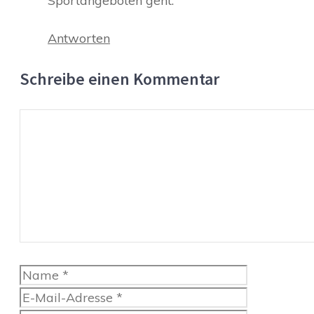
Sportangeboten geht.
Antworten
Schreibe einen Kommentar
Kommentar
Name
E-
Mail-
Website